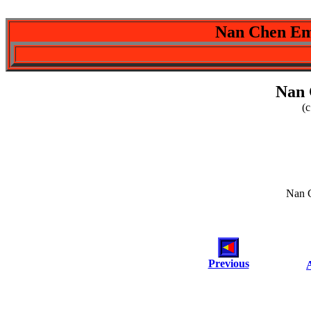
Nan Chen Emp
Nan 
(c
Nan 
Previous